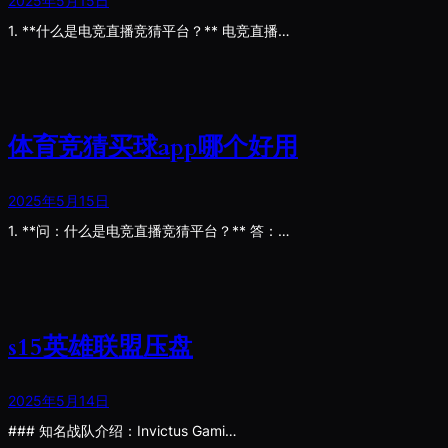
2025年5月15日
1. **什么是电竞直播竞猜平台？** 电竞直播…
体育竞猜买球app哪个好用
2025年5月15日
1. **问：什么是电竞直播竞猜平台？** 答：…
s15英雄联盟压盘
2025年5月14日
### 知名战队介绍：Invictus Gami…