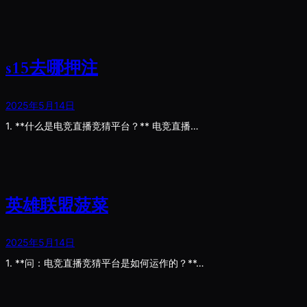
s15去哪押注
2025年5月14日
1. **什么是电竞直播竞猜平台？** 电竞直播…
英雄联盟菠菜
2025年5月14日
1. **问：电竞直播竞猜平台是如何运作的？**…