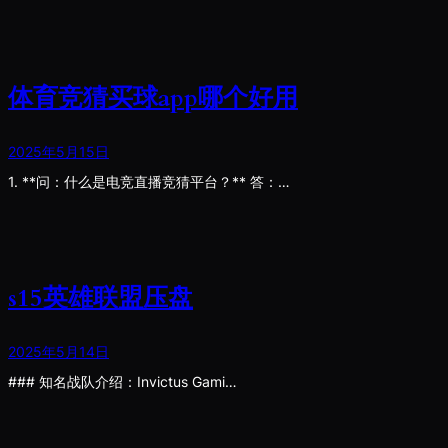
体育竞猜买球app哪个好用
2025年5月15日
1. **问：什么是电竞直播竞猜平台？** 答：…
s15英雄联盟压盘
2025年5月14日
### 知名战队介绍：Invictus Gami…