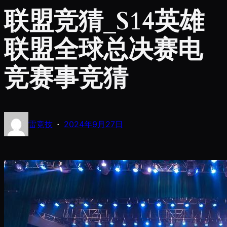
联盟竞猜_S14英雄
联盟全球总决赛电
竞赛事竞猜
·
雷竞技
2024年9月27日