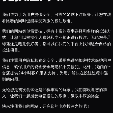
我们致力于为用户提供安全、可靠的足球下注服务，让您在观
看比赛的同时也能享受刺激的投注乐趣。
我们的网站类似雷竞技，拥有丰富的赛事选择和多样的投注方
式，让您可以根据个人喜好和专业知识进行投注。无论您是足
球迷还是电竞爱好者，都可以在我们的平台上找到适合自己的
投注项目。
我们注重用户隐私和资金安全，采用先进的加密技术保护用户
信息，确保用户的资金安全与隐私不受侵犯。此外，我们的平
台还提供24小时客户服务支持，为用户解决在投注过程中遇
到的问题。
无论您是初次尝试还是经验丰富的玩家，我们都欢迎您的加
入！让我们一起感受电竞投注的乐趣，赢取丰厚的奖金！
快来注册我们的网站，开启您的电竞投注之旅吧！