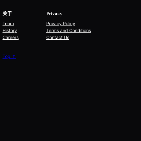
关于
Privacy
Team
Privacy Policy
History
Terms and Conditions
Careers
Contact Us
Top ↑