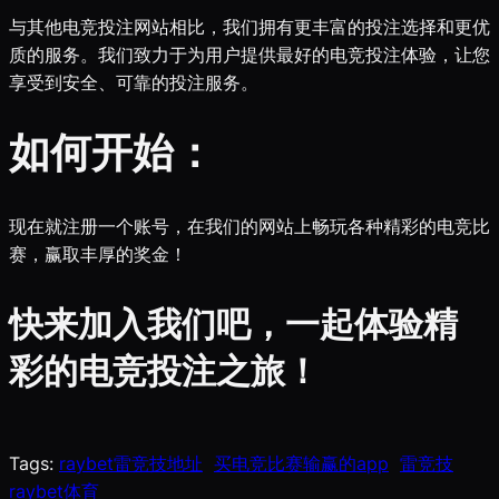
与其他电竞投注网站相比，我们拥有更丰富的投注选择和更优
质的服务。我们致力于为用户提供最好的电竞投注体验，让您
享受到安全、可靠的投注服务。
如何开始：
现在就注册一个账号，在我们的网站上畅玩各种精彩的电竞比
赛，赢取丰厚的奖金！
快来加入我们吧，一起体验精
彩的电竞投注之旅！
Tags:
raybet雷竞技地址
买电竞比赛输赢的app
雷竞技
raybet体育