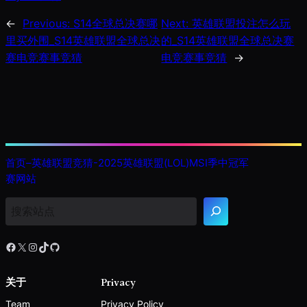
←
Previous:
S14全球总决赛哪
Next:
英雄联盟投注怎么玩
里买外围_S14英雄联盟全球总决
的_S14英雄联盟全球总决赛
赛电竞赛事竞猜
电竞赛事竞猜
→
首页–英雄联盟竞猜-2025英雄联盟(LOL)MSI季中冠军
赛网站
搜
索
Facebook
X
Instagram
TikTok
GitHub
关于
Privacy
Team
Privacy Policy