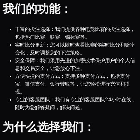
我们的功能：
丰富的投注选择：我们提供各种电竞比赛的投注选择，
包括热门比赛、联赛、锦标赛等。
实时比分更新：您可以随时查看比赛的实时比分和赔率
变化，及时调整您的下注策略。
安全保障：我们采用先进的加密技术保护用户的个人信
息和交易安全，让您放心下注。
方便快捷的支付方式：支持多种支付方式，包括支付
宝、微信支付、银行转账等，让您轻松进行充值和提
现。
专业的客服团队：我们有专业的客服团队24小时在线，
随时为您解答疑问，解决问题。
为什么选择我们：