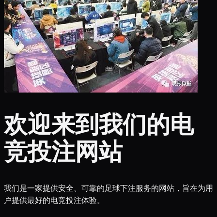
欢迎来到我们的电
竞投注网站
我们是一家提供安全、可靠的足球下注服务的网站，旨在为用
户提供最好的电竞投注体验。