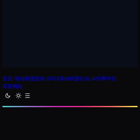
首页–英雄联盟竞猜-2025英雄联盟(LOL)MSI季中冠
军赛网站