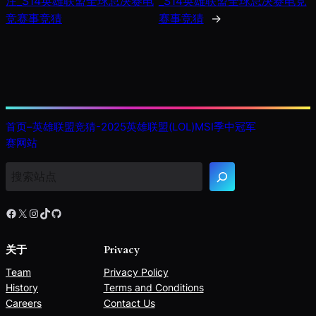
注_S14英雄联盟全球总决赛电
_S14英雄联盟全球总决赛电竞
竞赛事竞猜
赛事竞猜
→
首页–英雄联盟竞猜-2025英雄联盟(LOL)MSI季中冠军
赛网站
搜
索
Facebook
X
Instagram
TikTok
GitHub
关于
Privacy
Team
Privacy Policy
History
Terms and Conditions
Careers
Contact Us