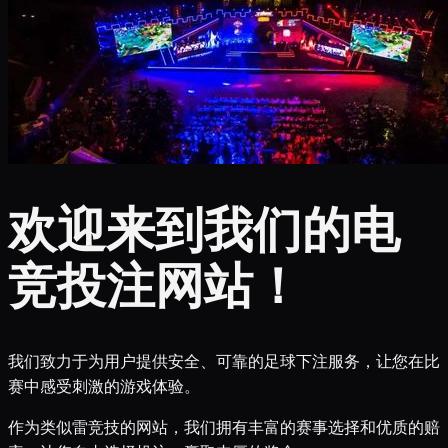
欢迎来到我们的电
竞投注网站！
我们致力于为用户提供安全、可靠的足球下注服务，让您在比
赛中感受刺激的游戏体验。
作为类似雷竞技的网站，我们拥有丰富的赛事选择和优质的赔