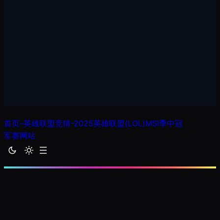
首页–英雄联盟竞猜-2025英雄联盟(LOL)MSI季中冠
军赛网站