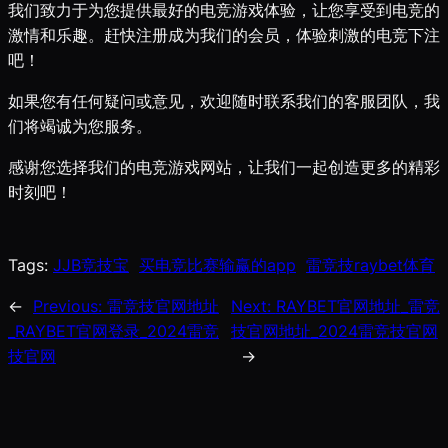
我们致力于为您提供最好的电竞游戏体验，让您享受到电竞的
激情和乐趣。赶快注册成为我们的会员，体验刺激的电竞下注
吧！
如果您有任何疑问或意见，欢迎随时联系我们的客服团队，我
们将竭诚为您服务。
感谢您选择我们的电竞游戏网站，让我们一起创造更多的精彩
时刻吧！
Tags:
JJB竞技宝
买电竞比赛输赢的app
雷竞技raybet体育
←
Previous:
雷竞技官网地址
Next:
RAYBET官网地址_雷竞
_RAYBET官网登录_2024雷竞
技官网地址_2024雷竞技官网
技官网
→