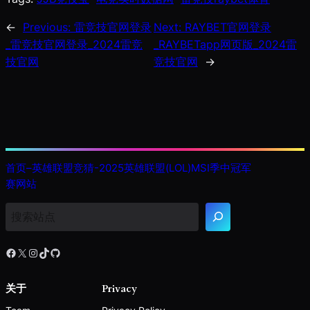
←
Previous:
雷竞技官网登录
Next:
RAYBET官网登录
_雷竞技官网登录_2024雷竞
_RAYBETapp网页版_2024雷
技官网
竞技官网
→
首页–英雄联盟竞猜-2025英雄联盟(LOL)MSI季中冠军
赛网站
搜
索
Facebook
X
Instagram
TikTok
GitHub
关于
Privacy