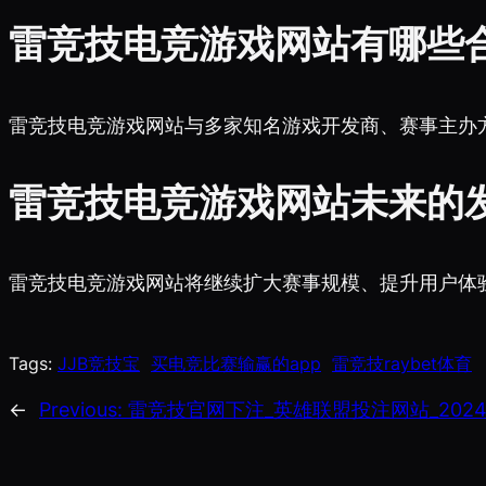
雷竞技电竞游戏网站有哪些
雷竞技电竞游戏网站与多家知名游戏开发商、赛事主办
雷竞技电竞游戏网站未来的
雷竞技电竞游戏网站将继续扩大赛事规模、提升用户体
Tags:
JJB竞技宝
买电竞比赛输赢的app
雷竞技raybet体育
←
Previous:
雷竞技官网下注_英雄联盟投注网站_202