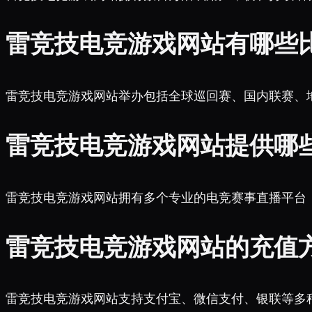
雷竞技电竞游戏网站有哪些
雷竞技电竞游戏网站举办包括全球巡回赛、国内联赛、
雷竞技电竞游戏网站提供哪
雷竞技电竞游戏网站拥有多个专业的电竞赛事直播平台
雷竞技电竞游戏网站的充值
雷竞技电竞游戏网站支持支付宝、微信支付、银联等多