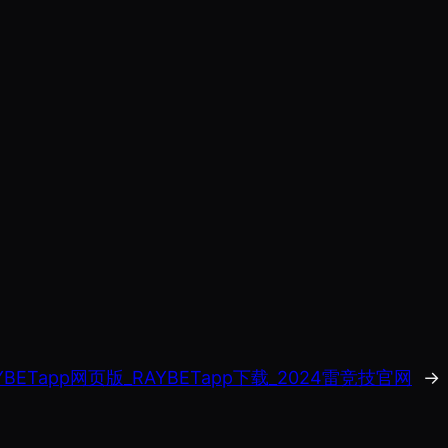
YBETapp网页版_RAYBETapp下载_2024雷竞技官网
→