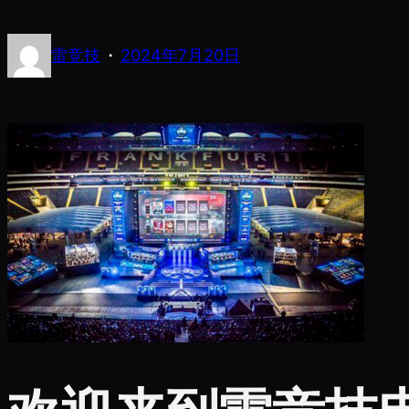
·
雷竞技
2024年7月20日