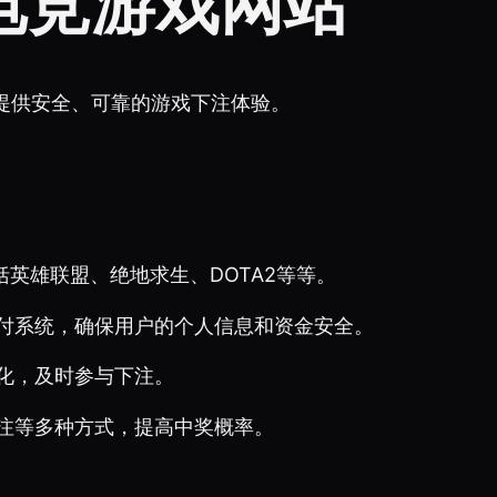
电竞游戏网站
提供安全、可靠的游戏下注体验。
括英雄联盟、绝地求生、DOTA2等等。
支付系统，确保用户的个人信息和资金安全。
变化，及时参与下注。
下注等多种方式，提高中奖概率。