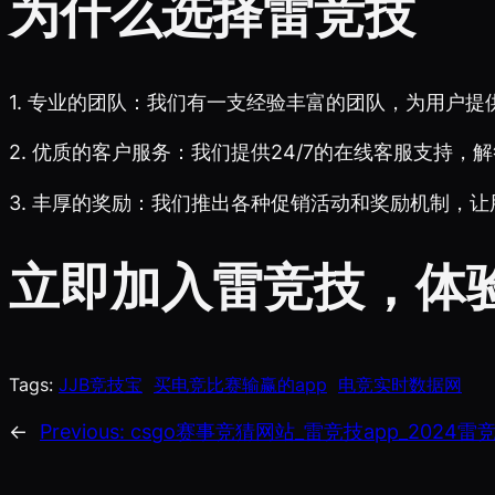
为什么选择雷竞技
1. 专业的团队：我们有一支经验丰富的团队，为用户
2. 优质的客户服务：我们提供24/7的在线客服支持
3. 丰厚的奖励：我们推出各种促销活动和奖励机制，
立即加入雷竞技，体
Tags:
JJB竞技宝
买电竞比赛输赢的app
电竞实时数据网
←
Previous:
csgo赛事竞猜网站_雷竞技app_2024雷