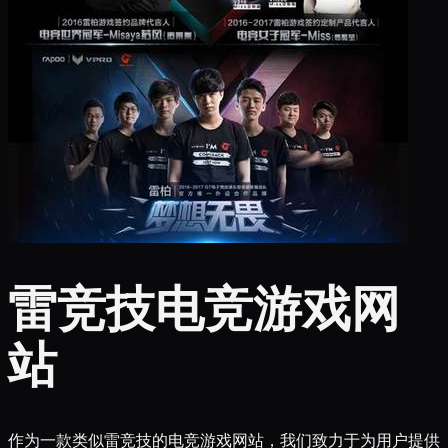
雷竞技电竞游戏网
站
作为一款类似雷竞技的电竞游戏网站，我们致力于为用户提供