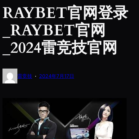
RAYBET官网登录
_RAYBET官网
_2024雷竞技官网
·
雷竞技
2024年7月17日