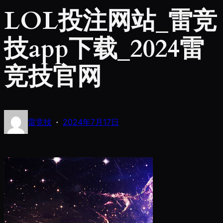
LOL投注网站_雷竞
技app下载_2024雷
竞技官网
·
雷竞技
2024年7月17日