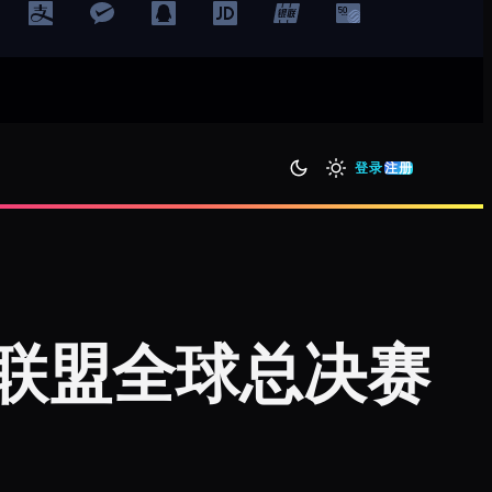
登录
注册
雄联盟全球总决赛