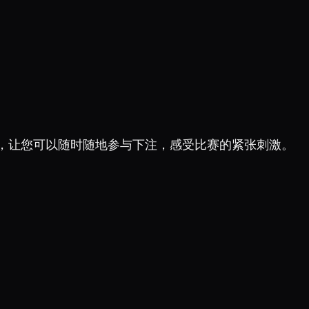
，让您可以随时随地参与下注，感受比赛的紧张刺激。