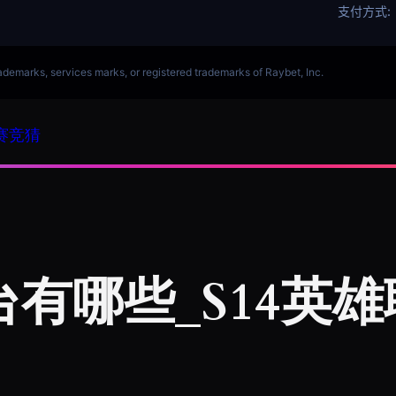
军赛竞猜
有哪些_S14英