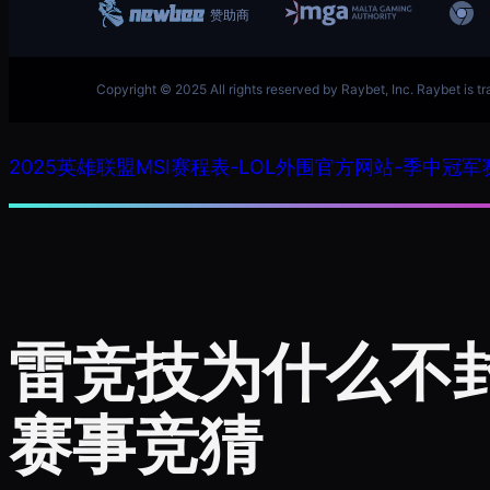
跳
2025英雄联盟MSI赛程表-LOL外围官方网站-季中冠
至
内
容
雷竞技为什么不封
赛事竞猜