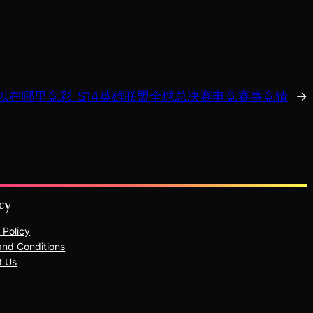
可以在哪里竞彩_S14英雄联盟全球总决赛电竞赛事竞猜
→
cy
 Policy
and Conditions
t Us