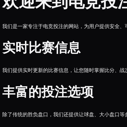
欢迎来到电竞投
我们是一家专注于电竞投注的网站，为用户提供安全、
实时比赛信息
我们提供实时更新的比赛信息，让您随时掌握比分、战
丰富的投注选项
除了传统的胜负盘口，我们还提供让球盘、大小盘口等