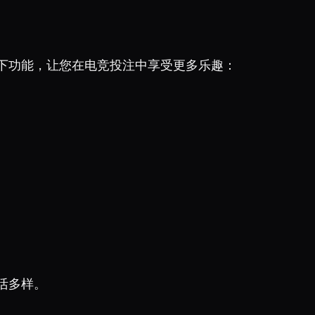
下功能，让您在电竞投注中享受更多乐趣：
活多样。