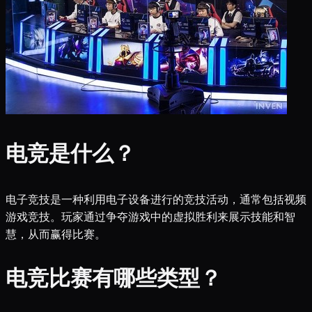
电竞是什么？
电子竞技是一种利用电子设备进行的竞技活动，通常包括视频
游戏竞技。玩家通过争夺游戏中的虚拟胜利来展示技能和智
慧，从而赢得比赛。
电竞比赛有哪些类型？