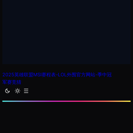
2025英雄联盟MSI赛程表-LOL外围官方网站-季中冠
军赛竞猜