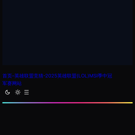
首页–英雄联盟竞猜-2025英雄联盟(LOL)MSI季中冠
军赛网站