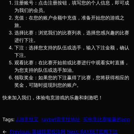
注册账号：点击注册按钮，填写您的个人信息，即可成
为我们的会员。
充值：在您的账户余额中充值，准备开始您的游戏之
旅。
选择比赛：浏览我们的比赛列表，选择您感兴趣的比赛
进行下注。
下注：选择您支持的队伍或选手，输入下注金额，确认
下注。
观看比赛：在比赛开始前或比赛进行中观看实时直播，
为您支持的队伍或选手加油。
领取奖金：如果您的下注赢得了比赛，您将获得相应的
奖金，可随时提现到您的账户。
快来加入我们，体验电竞游戏的乐趣和刺激吧！
Tags:
JJB竞技宝
raybet雷竞技地址
买电竞比赛输赢的app
←
Previous:
英雄联盟投注网
Next:
RAYBET官网下注