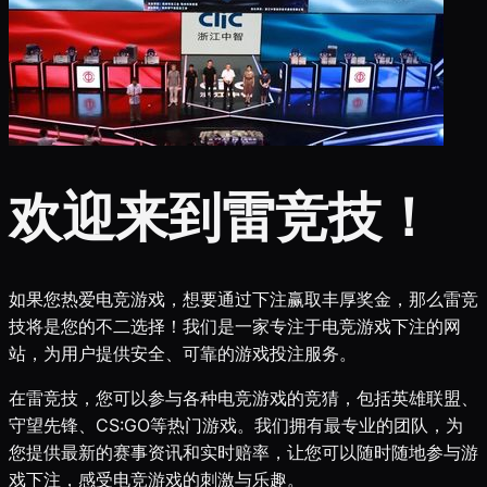
欢迎来到雷竞技！
如果您热爱电竞游戏，想要通过下注赢取丰厚奖金，那么雷竞
技将是您的不二选择！我们是一家专注于电竞游戏下注的网
站，为用户提供安全、可靠的游戏投注服务。
在雷竞技，您可以参与各种电竞游戏的竞猜，包括英雄联盟、
守望先锋、CS:GO等热门游戏。我们拥有最专业的团队，为
您提供最新的赛事资讯和实时赔率，让您可以随时随地参与游
戏下注，感受电竞游戏的刺激与乐趣。