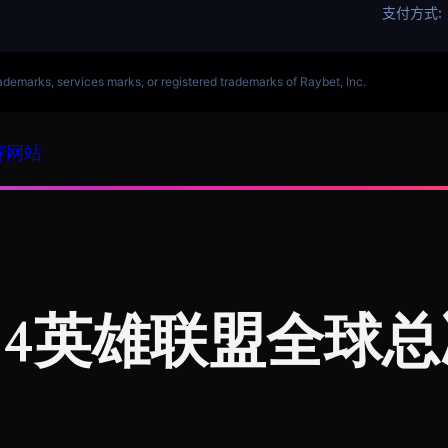
赛网站
_S14英雄联盟全