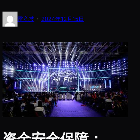
·
雷竞技
2024年12月15日
资金安全保障：