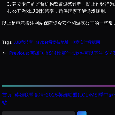
建立专门的监督机构监督游戏过程，防止作弊行为
公开游戏规则和赔率，确保玩家了解游戏规则。
以上是电竞投注网站保障资金安全和游戏公平的一些常
Tags:
JJB竞技宝
raybet雷竞技地址
电竞实时数据网
←
Previous:
英雄联盟S14比赛什么软件可以下注_S1
首页–英雄联盟竞猜-2025英雄联盟(LOL)MSI季中
站
搜
索