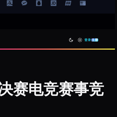
登录
注册
球总决赛电竞赛事竞