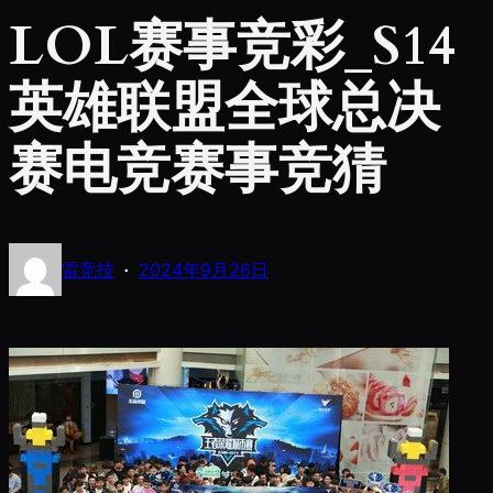
LOL赛事竞彩_S14
英雄联盟全球总决
赛电竞赛事竞猜
·
雷竞技
2024年9月26日