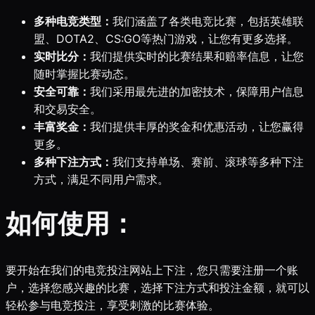
多种电竞类型：
我们涵盖了各类电竞比赛，包括英雄联
盟、DOTA2、CS:GO等热门游戏，让您有更多选择。
实时比分：
我们提供实时的比赛结果和赔率信息，让您
随时掌握比赛动态。
安全可靠：
我们采用最先进的加密技术，保障用户信息
和交易安全。
丰富奖金：
我们提供丰厚的奖金和优惠活动，让您赢得
更多。
多种下注方式：
我们支持单场、赛前、滚球等多种下注
方式，满足不同用户需求。
如何使用：
要开始在我们的电竞投注网站上下注，您只需要注册一个账
户，选择您感兴趣的比赛，选择下注方式和投注金额，就可以
轻松参与电竞投注，享受刺激的比赛体验。