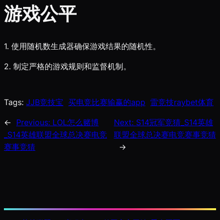
游戏公平
1. 使用随机数生成器确保游戏结果的随机性。
2. 制定严格的游戏规则和监督机制。
Tags:
JJB竞技宝
买电竞比赛输赢的app
雷竞技raybet体育
←
Previous:
LOL怎么赌博
Next:
S14冠军竞猜_S14英雄
_S14英雄联盟全球总决赛电竞
联盟全球总决赛电竞赛事竞猜
赛事竞猜
→