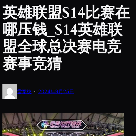
英雄联盟S14比赛在
哪压钱_S14英雄联
盟全球总决赛电竞
赛事竞猜
·
雷竞技
2024年9月25日