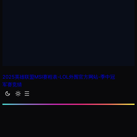
2025英雄联盟MSI赛程表-LOL外围官方网站-季中冠
军赛竞猜