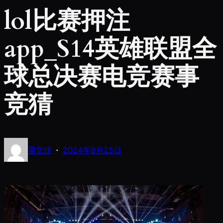
lol比赛押注
app_S14英雄联盟全
球总决赛电竞赛事
竞猜
·
雷竞技
2024年9月25日