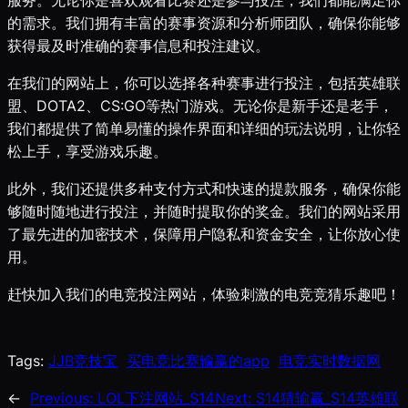
的需求。我们拥有丰富的赛事资源和分析师团队，确保你能够
获得最及时准确的赛事信息和投注建议。
在我们的网站上，你可以选择各种赛事进行投注，包括英雄联
盟、DOTA2、CS:GO等热门游戏。无论你是新手还是老手，
我们都提供了简单易懂的操作界面和详细的玩法说明，让你轻
松上手，享受游戏乐趣。
此外，我们还提供多种支付方式和快速的提款服务，确保你能
够随时随地进行投注，并随时提取你的奖金。我们的网站采用
了最先进的加密技术，保障用户隐私和资金安全，让你放心使
用。
赶快加入我们的电竞投注网站，体验刺激的电竞竞猜乐趣吧！
Tags:
JJB竞技宝
买电竞比赛输赢的app
电竞实时数据网
←
Previous:
LOL下注网站_S14
Next:
S14猜输赢_S14英雄联