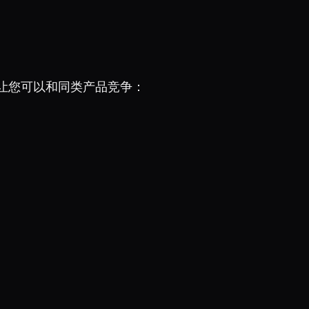
让您可以和同类产品竞争：