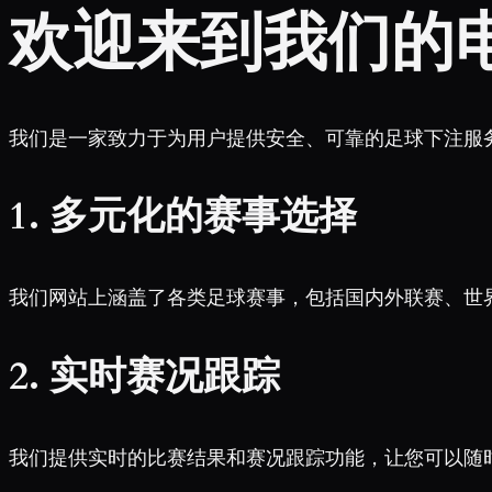
欢迎来到我们的
我们是一家致力于为用户提供安全、可靠的足球下注服
1. 多元化的赛事选择
我们网站上涵盖了各类足球赛事，包括国内外联赛、世
2. 实时赛况跟踪
我们提供实时的比赛结果和赛况跟踪功能，让您可以随