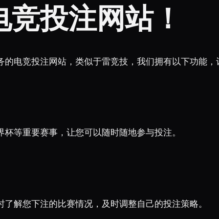
电竞投注网站！
务的电竞投注网站，类似于雷竞技，我们拥有以下功能，
界杯等重要赛事，让您可以随时随地参与投注。
时了解您下注的比赛情况，及时调整自己的投注策略。