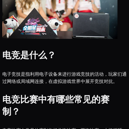
电竞是什么？
电子竞技是指利用电子设备来进行游戏竞技的活动，玩家们通
过网络或局域网连接，在虚拟游戏世界中展开竞技对抗。
电竞比赛中有哪些常见的赛
制？