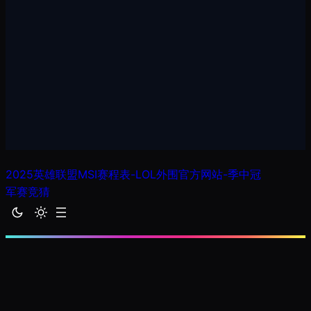
2025英雄联盟MSI赛程表-LOL外围官方网站-季中冠
军赛竞猜