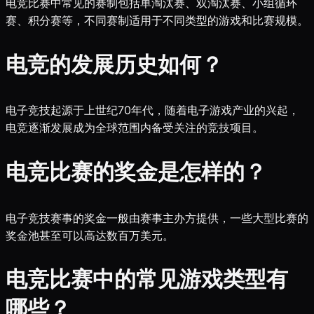
电竞比赛中常见的赛制包括单淘汰赛、双淘汰赛、小组循环
赛、积分赛等，不同赛制适用于不同类型的游戏和比赛规模。
电竞的发展历史如何？
电子竞技起源于上世纪70年代，随着电子游戏产业的兴起，
电竞逐渐发展成为全球范围内备受关注的竞技项目。
电竞比赛的奖金是怎样的？
电子竞技赛事的奖金一般由赛事主办方提供，一些大型比赛的
奖金池甚至可以高达数百万美元。
电竞比赛中的常见游戏类型有
哪些？