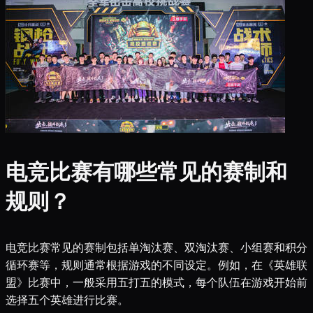
电竞比赛有哪些常见的赛制和
规则？
电竞比赛常见的赛制包括单淘汰赛、双淘汰赛、小组赛和积分
循环赛等，规则通常根据游戏的不同设定。例如，在《英雄联
盟》比赛中，一般采用五打五的模式，每个队伍在游戏开始前
选择五个英雄进行比赛。