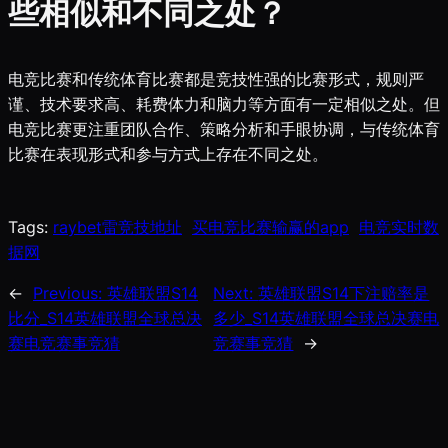
些相似和不同之处？
电竞比赛和传统体育比赛都是竞技性强的比赛形式，规则严
谨、技术要求高、耗费体力和脑力等方面有一定相似之处。但
电竞比赛更注重团队合作、策略分析和手眼协调，与传统体育
比赛在表现形式和参与方式上存在不同之处。
Tags:
raybet雷竞技地址
买电竞比赛输赢的app
电竞实时数
据网
←
Previous:
英雄联盟S14
Next:
英雄联盟S14下注赔率是
比分_S14英雄联盟全球总决
多少_S14英雄联盟全球总决赛电
赛电竞赛事竞猜
竞赛事竞猜
→