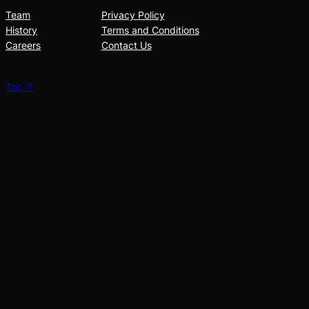
Team
Privacy Policy
History
Terms and Conditions
Careers
Contact Us
Top ↑