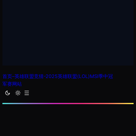
首页–英雄联盟竞猜-2025英雄联盟(LOL)MSI季中冠
军赛网站