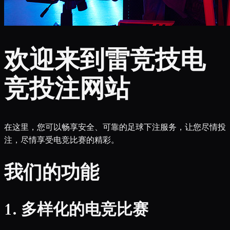
欢迎来到雷竞技电
竞投注网站
在这里，您可以畅享安全、可靠的足球下注服务，让您尽情投
注，尽情享受电竞比赛的精彩。
我们的功能
1. 多样化的电竞比赛