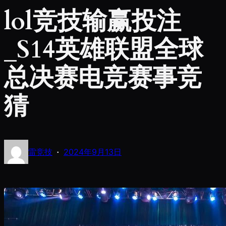
lol竞技输赢投注
_S14英雄联盟全球
总决赛电竞赛事竞
猜
·
雷竞技
2024年9月13日