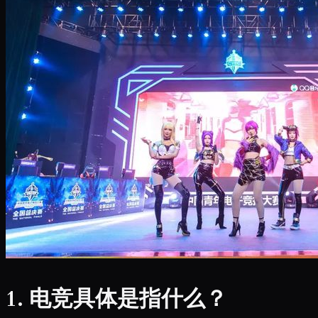
1. 电竞具体是指什么？