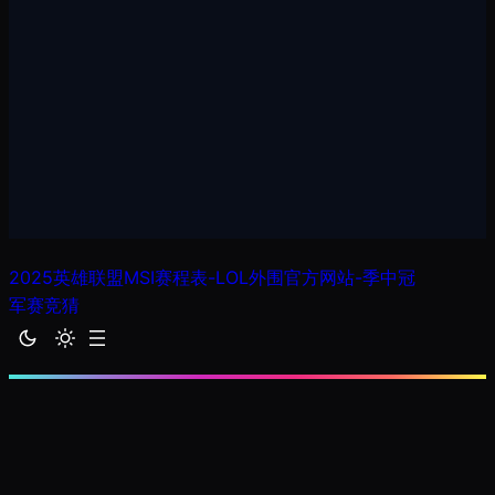
2025英雄联盟MSI赛程表-LOL外围官方网站-季中冠
军赛竞猜