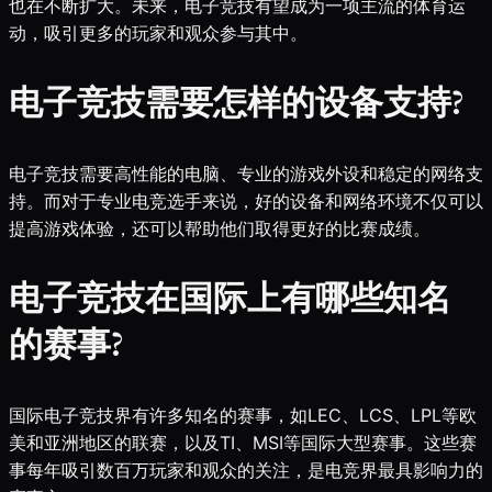
也在不断扩大。未来，电子竞技有望成为一项主流的体育运
动，吸引更多的玩家和观众参与其中。
电子竞技需要怎样的设备支持?
电子竞技需要高性能的电脑、专业的游戏外设和稳定的网络支
持。而对于专业电竞选手来说，好的设备和网络环境不仅可以
提高游戏体验，还可以帮助他们取得更好的比赛成绩。
电子竞技在国际上有哪些知名
的赛事?
国际电子竞技界有许多知名的赛事，如LEC、LCS、LPL等欧
美和亚洲地区的联赛，以及TI、MSI等国际大型赛事。这些赛
事每年吸引数百万玩家和观众的关注，是电竞界最具影响力的