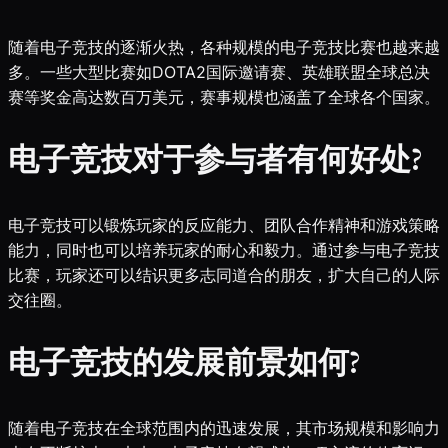
随着电子竞技的逐渐火热，各种规模的电子竞技比赛也越来越
多。一些大型比赛如DOTA2国际邀请赛、英雄联盟全球总决
赛等奖金高达数百万美元，赛事规模也涵盖了全球各个国家。
电子竞技对于参与者有何好处?
电子竞技可以锻炼玩家的反应能力、团队合作精神和游戏策略
能力，同时也可以培养玩家的耐心和毅力。通过参与电子竞技
比赛，玩家还可以结识更多志同道合的朋友，扩大自己的人际
交往圈。
电子竞技的发展前景如何?
随着电子竞技在全球范围内的迅速发展，其市场规模和影响力