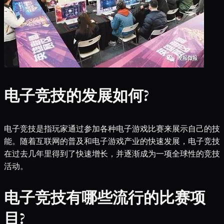
电子竞技的发展如何?
电子竞技是指玩家通过参加各种电子游戏比赛来展示自己的技
能。随着互联网的普及和电子游戏产业的快速发展，电子竞技
在过去几年里得到了快速增长，并逐渐成为一项全球性的竞技
活动。
电子竞技有哪些流行的比赛项
目?