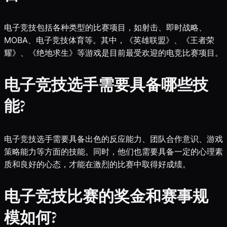
电子竞技包括各种类型的比赛项目，如射击、即时战略、
MOBA、电子竞技体育等。其中，《英雄联盟》、《王者荣
耀》、《绝地求生》等游戏是目前最受欢迎的电竞比赛项目。
电子竞技选手需要具备哪些技
能?
电子竞技选手需要具备出色的反应能力、团队合作意识、游戏
策略能力等方面的技能。同时，他们也需要具备一定的心理素
质和良好的心态，才能在激烈的比赛中取得好成绩。
电子竞技比赛的奖金和赛事规
模如何?