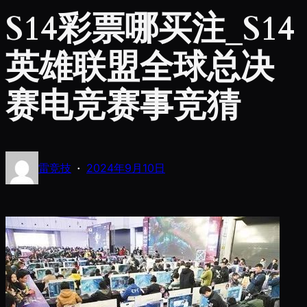
S14彩票哪买注_S14
英雄联盟全球总决
赛电竞赛事竞猜
·
雷竞技
2024年9月10日