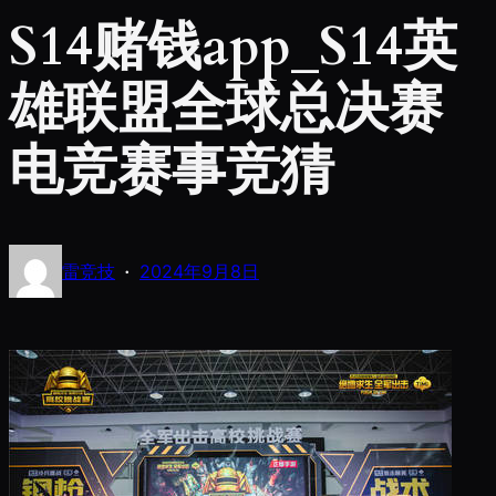
S14赌钱app_S14英
雄联盟全球总决赛
电竞赛事竞猜
·
雷竞技
2024年9月8日