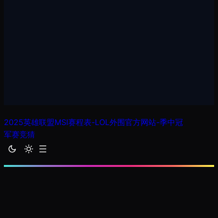
2025英雄联盟MSI赛程表-LOL外围官方网站-季中冠
军赛竞猜