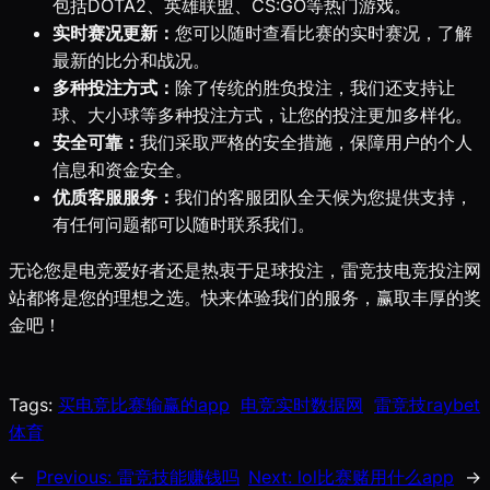
包括DOTA2、英雄联盟、CS:GO等热门游戏。
实时赛况更新：
您可以随时查看比赛的实时赛况，了解
最新的比分和战况。
多种投注方式：
除了传统的胜负投注，我们还支持让
球、大小球等多种投注方式，让您的投注更加多样化。
安全可靠：
我们采取严格的安全措施，保障用户的个人
信息和资金安全。
优质客服服务：
我们的客服团队全天候为您提供支持，
有任何问题都可以随时联系我们。
无论您是电竞爱好者还是热衷于足球投注，雷竞技电竞投注网
站都将是您的理想之选。快来体验我们的服务，赢取丰厚的奖
金吧！
Tags:
买电竞比赛输赢的app
电竞实时数据网
雷竞技raybet
体育
←
Previous:
雷竞技能赚钱吗
Next:
lol比赛赌用什么app
→