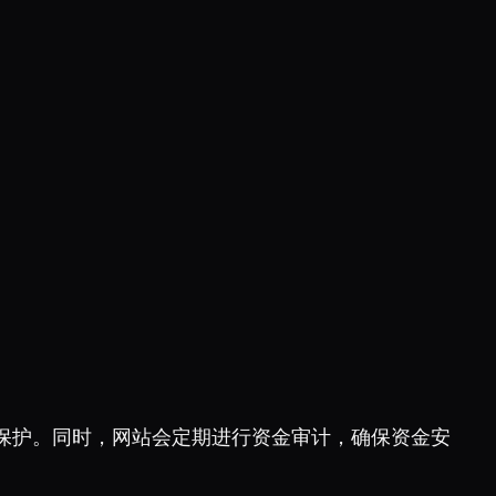
到保护。同时，网站会定期进行资金审计，确保资金安