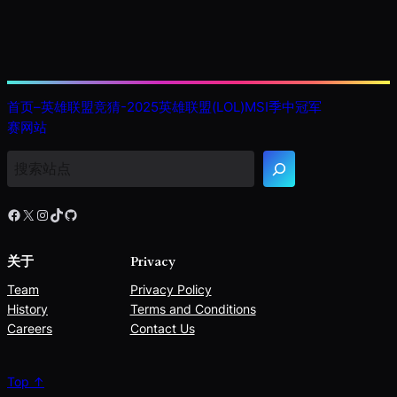
首页–英雄联盟竞猜-2025英雄联盟(LOL)MSI季中冠军
赛网站
搜
索
Facebook
X
Instagram
TikTok
GitHub
关于
Privacy
Team
Privacy Policy
History
Terms and Conditions
Careers
Contact Us
Top ↑