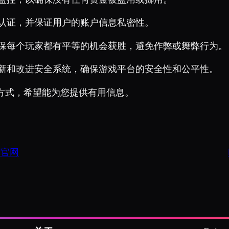
名认证，并保证用户的账户信息私密性。
确保每个玩家都有平等的机会获胜，避免作弊或舞弊行为。
更新和改进安全系统，确保游戏平台的安全性和公平性。
方式，希望能为您提供有用信息。
技官网