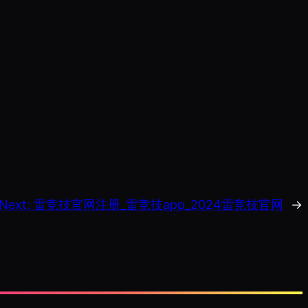
Next:
雷竞技官网注册_雷竞技app_2024雷竞技官网
→