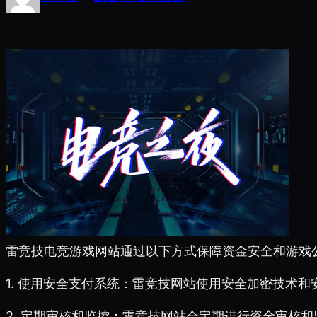
雷竞技电竞游戏网站通过以下方式保障资金安全和游戏
1. 使用安全支付系统：雷竞技网站使用安全加密技术
2. 定期审核和监控：雷竞技网站会定期进行资金审核