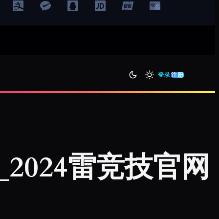
登录
注册
2024雷竞技官网