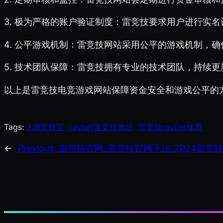
3. 极为严格的账户验证制度：雷竞技要求用户进行实
4. 公平游戏机制：雷竞技网站采用公平的游戏机制，
5. 技术团队保障：雷竞技拥有专业的技术团队，持续
以上是雷竞技电竞游戏网站保障资金安全和游戏公平的
Tags:
JJB竞技宝
raybet雷竞技地址
雷竞技raybet体育
←
Previous:
雷竞技官网_雷竞技官网下注_2024雷竞