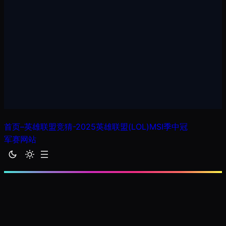
首页–英雄联盟竞猜-2025英雄联盟(LOL)MSI季中冠
军赛网站