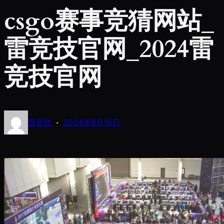
csgo赛事竞猜网站_
雷竞技官网_2024雷
竞技官网
·
雷竞技
2024年8月15日