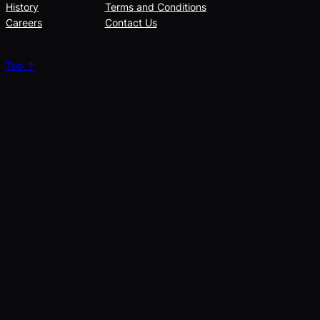
History
Terms and Conditions
Careers
Contact Us
Top ↑