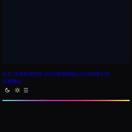
首页–英雄联盟竞猜-2025英雄联盟(LOL)MSI季中冠
军赛网站