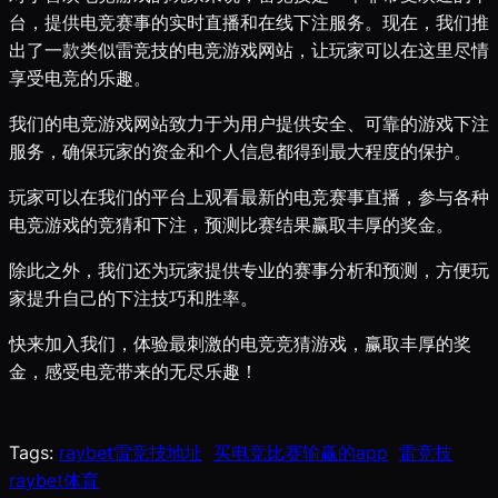
台，提供电竞赛事的实时直播和在线下注服务。现在，我们推
出了一款类似雷竞技的电竞游戏网站，让玩家可以在这里尽情
享受电竞的乐趣。
我们的电竞游戏网站致力于为用户提供安全、可靠的游戏下注
服务，确保玩家的资金和个人信息都得到最大程度的保护。
玩家可以在我们的平台上观看最新的电竞赛事直播，参与各种
电竞游戏的竞猜和下注，预测比赛结果赢取丰厚的奖金。
除此之外，我们还为玩家提供专业的赛事分析和预测，方便玩
家提升自己的下注技巧和胜率。
快来加入我们，体验最刺激的电竞竞猜游戏，赢取丰厚的奖
金，感受电竞带来的无尽乐趣！
Tags:
raybet雷竞技地址
买电竞比赛输赢的app
雷竞技
raybet体育