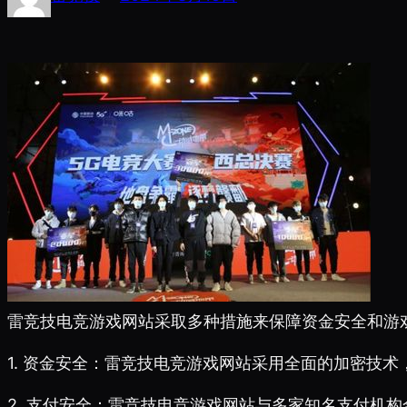
雷竞技电竞游戏网站采取多种措施来保障资金安全和游
1. 资金安全：雷竞技电竞游戏网站采用全面的加密技
2. 支付安全：雷竞技电竞游戏网站与多家知名支付机