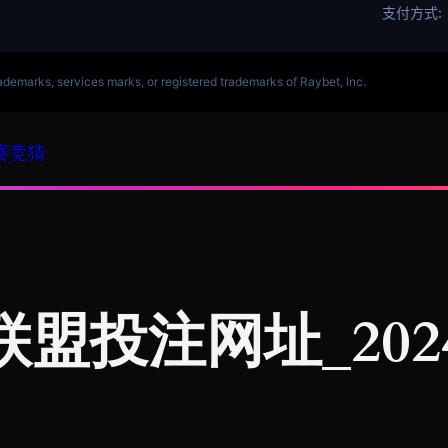
军赛竞猜
联盟投注网址_20