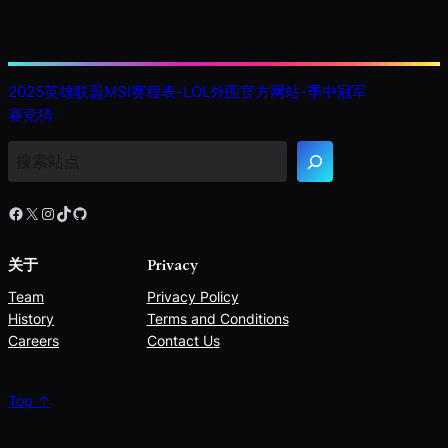
2025英雄联盟MSI赛程表-LOL外围官方网站-季中冠军
赛竞猜
搜
索
Facebook
X
Instagram
TikTok
GitHub
关于
Privacy
Team
Privacy Policy
History
Terms and Conditions
Careers
Contact Us
Top ↑