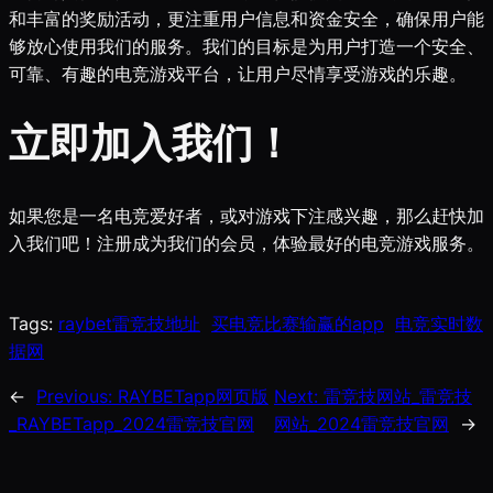
和丰富的奖励活动，更注重用户信息和资金安全，确保用户能
够放心使用我们的服务。我们的目标是为用户打造一个安全、
可靠、有趣的电竞游戏平台，让用户尽情享受游戏的乐趣。
立即加入我们！
如果您是一名电竞爱好者，或对游戏下注感兴趣，那么赶快加
入我们吧！注册成为我们的会员，体验最好的电竞游戏服务。
Tags:
raybet雷竞技地址
买电竞比赛输赢的app
电竞实时数
据网
←
Previous:
RAYBETapp网页版
Next:
雷竞技网站_雷竞技
_RAYBETapp_2024雷竞技官网
网站_2024雷竞技官网
→