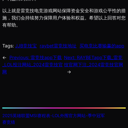
以上就是雷竞技电竞游戏网站保障资金安全和游戏公平性的措
施，我们会持续努力保障用户体验和权益。希望以上回答对您
有帮助。
Tags:
JJB竞技宝
raybet雷竞技地址
买电竞比赛输赢的app
←
Previous:
雷竞技app下载
Next:
RAYBETapp下载_雷竞
_LOL投注网站_2024雷竞技官
技官网下注_2024雷竞技官网
网
→
2025英雄联盟MSI赛程表-LOL外围官方网站-季中冠军
赛竞猜
搜