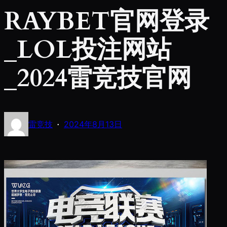
RAYBET官网登录
_LOL投注网站
_2024雷竞技官网
·
雷竞技
2024年8月13日