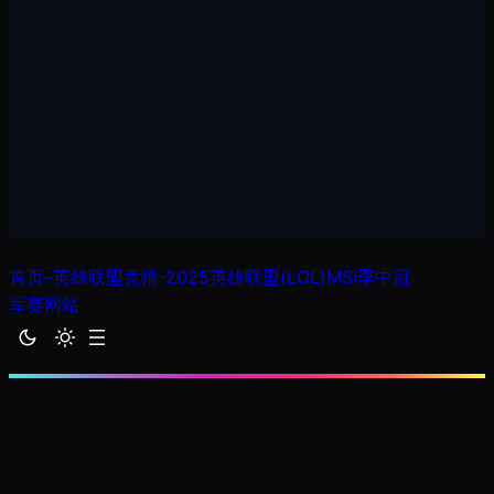
首页–英雄联盟竞猜-2025英雄联盟(LOL)MSI季中冠
军赛网站