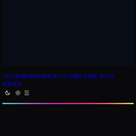
2025英雄联盟MSI赛程表-LOL外围官方网站-季中冠
军赛竞猜