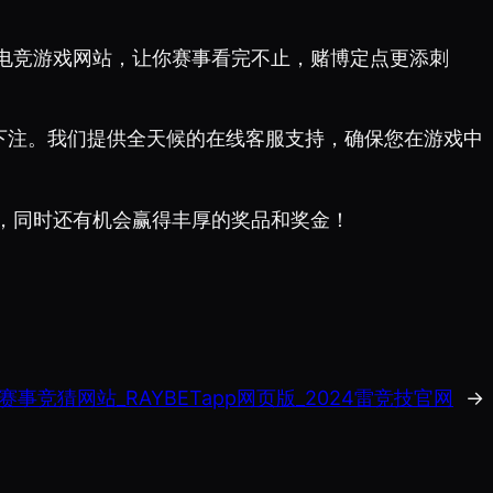
电竞游戏网站，让你赛事看完不止，赌博定点更添刺
行下注。我们提供全天候的在线客服支持，确保您在游戏中
，同时还有机会赢得丰厚的奖品和奖金！
o赛事竞猜网站_RAYBETapp网页版_2024雷竞技官网
→