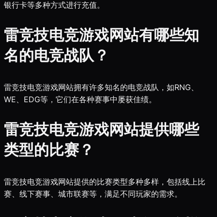
银行卡等多种方式进行充值。
雷竞技电竞游戏网站有哪些知
名的电竞战队？
雷竞技电竞游戏网站拥有许多知名的电竞战队，如RNG、
WE、EDG等，它们在各种赛事中屡获佳绩。
雷竞技电竞游戏网站提供哪些
类型的比赛？
雷竞技电竞游戏网站提供的比赛类型多种多样，包括线上比
赛、线下赛事、城市联赛等，满足不同玩家的需求。