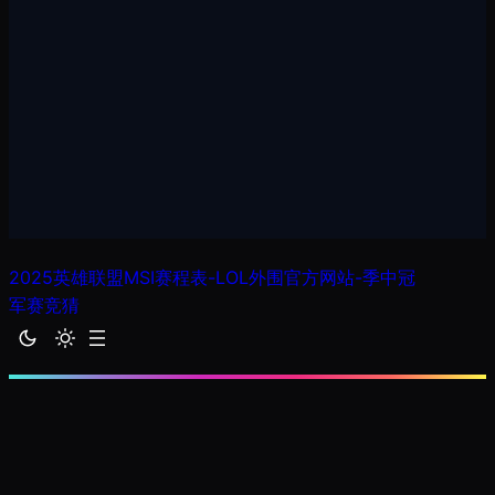
2025英雄联盟MSI赛程表-LOL外围官方网站-季中冠
军赛竞猜