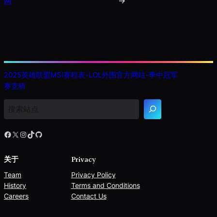
网
→
2025英雄联盟MSI赛程表-LOL外围官方网站-季中冠军
赛竞猜
搜
索
Facebook
X
Instagram
TikTok
GitHub
关于
Privacy
Team
Privacy Policy
History
Terms and Conditions
Careers
Contact Us