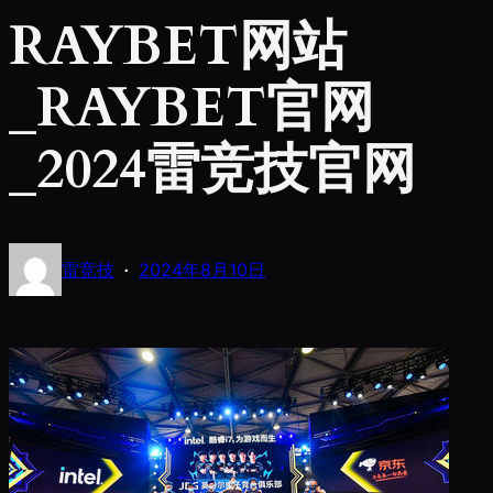
RAYBET网站
_RAYBET官网
_2024雷竞技官网
·
雷竞技
2024年8月10日