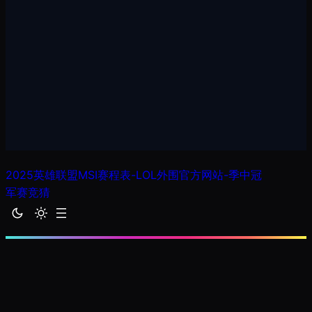
2025英雄联盟MSI赛程表-LOL外围官方网站-季中冠
军赛竞猜