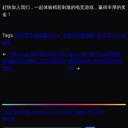
赶快加入我们，一起体验精彩刺激的电竞游戏，赢得丰厚的奖
金！
Tags:
买电竞比赛输赢的app
电竞实时数据网
雷竞技raybet
体育
←
Previous:
RAYBETapp下载_
Next:
RAYBETapp网页版_
英雄联盟投注网站_2024雷竞技
雷竞技网站_2024雷竞技官
官网
网
→
2025英雄联盟MSI赛程表-LOL外围官方网站-季中冠军
赛竞猜
搜