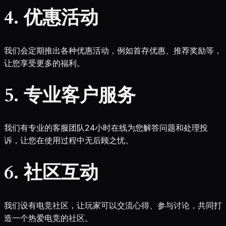
4. 优惠活动
我们会定期推出各种优惠活动，例如首存优惠、推荐奖励等，
让您享受更多的福利。
5. 专业客户服务
我们有专业的客服团队24小时在线为您解答问题和处理投
诉，让您在使用过程中无后顾之忧。
6. 社区互动
我们设有电竞社区，让玩家可以交流心得、参与讨论，共同打
造一个热爱电竞的社区。