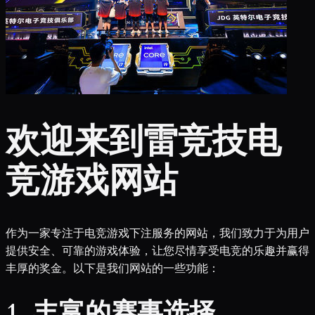
欢迎来到雷竞技电
竞游戏网站
作为一家专注于电竞游戏下注服务的网站，我们致力于为用户
提供安全、可靠的游戏体验，让您尽情享受电竞的乐趣并赢得
丰厚的奖金。以下是我们网站的一些功能：
1. 丰富的赛事选择