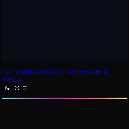
2025英雄联盟MSI赛程表-LOL外围官方网站-季中冠
军赛竞猜