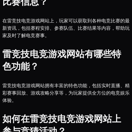
比赛信息？
在雷竞技电竞游戏网站上，玩家可以获取到各种电竞比赛的最
新资讯，包括赛程安排、参赛队伍、比赛结果等内容，帮助玩
家及时了解电竞赛事。
雷竞技电竞游戏网站有哪些特
色功能？
雷竞技电竞游戏网站拥有丰富的特色功能，包括实时直播、精
彩赛事回放、游戏攻略分享等，为玩家提供全方位的电竞娱乐
体验。
如何在雷竞技电竞游戏网站上
参与竞猜活动？