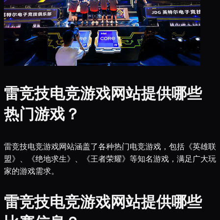
雷竞技电竞游戏网站提供哪些
热门游戏？
雷竞技电竞游戏网站涵盖了各种热门电竞游戏，包括《英雄联
盟》、《绝地求生》、《王者荣耀》等知名游戏，满足广大玩
家的游戏需求。
雷竞技电竞游戏网站提供哪些