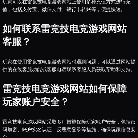
玩家可以在雷竞技电竞游戏网站上使用多种充值方式进行充
值，包括支付宝、微信支付、银行卡转账等，便捷快速。
如何联系雷竞技电竞游戏网站
客服？
玩家在使用雷竞技电竞游戏网站时遇到问题，可以通过网站提
供的在线客服功能或客服电话联系客服人员获取帮助和支持。
雷竞技电竞游戏网站如何保障
玩家账户安全？
雷竞技电竞游戏网站采取多种措施保障玩家账户安全，包括密
码加密、账户实名认证、反恶意登录等措施，确保玩家信息安
全。