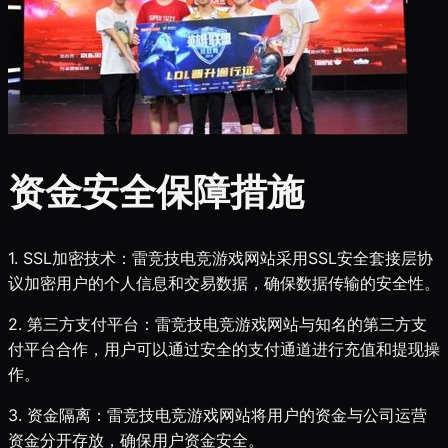
资金安全保障措施
1. SSL加密技术：雷竞技电竞游戏网站采用SSL安全套接层协
议加密用户的个人信息和交易数据，确保数据传输的安全性。
2. 第三方支付平台：雷竞技电竞游戏网站与知名的第三方支
付平台合作，用户可以通过安全的支付通道进行充值和提现操
作。
3. 资金隔离：雷竞技电竞游戏网站将用户的资金与公司运营
资金分开存放，确保用户资金安全。