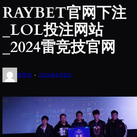
RAYBET官网下注
_LOL投注网站
_2024雷竞技官网
·
雷竞技
2024年8月8日