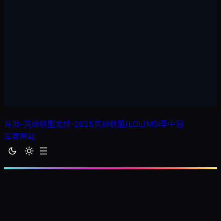
首页–英雄联盟竞猜-2025英雄联盟(LOL)MSI季中冠
军赛网站