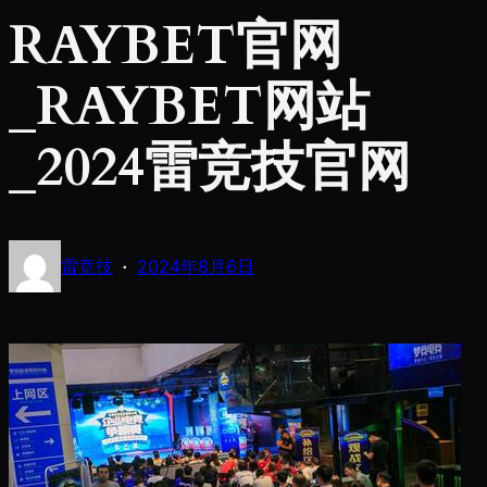
RAYBET官网
_RAYBET网站
_2024雷竞技官网
·
雷竞技
2024年8月6日