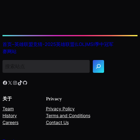
首页–英雄联盟竞猜-2025英雄联盟(LOL)MSI季中冠军
赛网站
搜
索
Facebook
X
Instagram
TikTok
GitHub
关于
Privacy
Team
Privacy Policy
History
Terms and Conditions
Careers
Contact Us