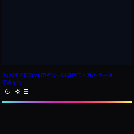
2025英雄联盟MSI赛程表-LOL外围官方网站-季中冠
军赛竞猜