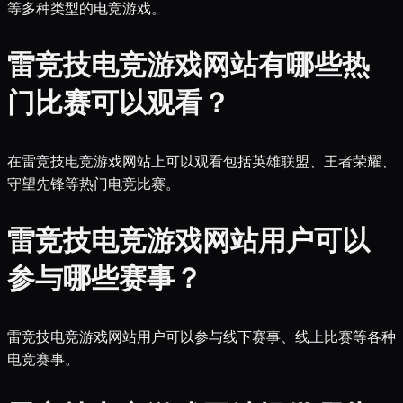
等多种类型的电竞游戏。
雷竞技电竞游戏网站有哪些热
门比赛可以观看？
在雷竞技电竞游戏网站上可以观看包括英雄联盟、王者荣耀、
守望先锋等热门电竞比赛。
雷竞技电竞游戏网站用户可以
参与哪些赛事？
雷竞技电竞游戏网站用户可以参与线下赛事、线上比赛等各种
电竞赛事。