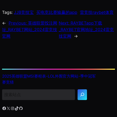
Tags:
JJB竞技宝
买电竞比赛输赢的app
雷竞技raybet体育
←
Previous:
英雄联盟投注网
Next:
RAYBETapp下载
址_RAYBET网站_2024雷竞技
_RAYBET官网地址_2024雷竞
官网
技官网
→
2025英雄联盟MSI赛程表-LOL外围官方网站-季中冠军
赛竞猜
搜
索
Facebook
X
Instagram
TikTok
GitHub