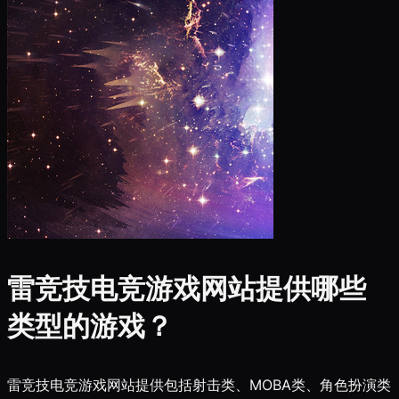
雷竞技电竞游戏网站提供哪些
类型的游戏？
雷竞技电竞游戏网站提供包括射击类、MOBA类、角色扮演类